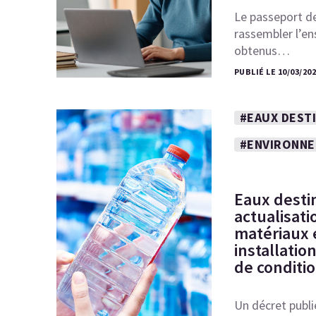
Le passeport de
rassembler l’en
obtenus…
PUBLIÉ LE 10/03/20
#EAUX DEST
#ENVIRONN
Eaux desti
actualisati
matériaux 
installatio
de conditi
Un décret publi