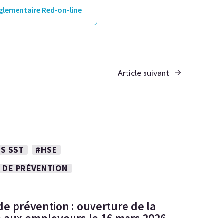
églementaire Red-on-line
Article suivant
S SST
#HSE
 DE PRÉVENTION
de prévention : ouverture de la
 aux employeurs le 16 mars 2026