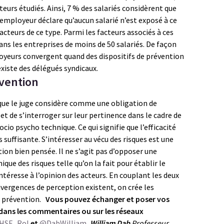
eurs étudiés. Ainsi, 7 % des salariés considèrent que
’employeur déclare qu’aucun salarié n’est exposé à ce
acteurs de ce type. Parmi les facteurs associés à ces
ns les entreprises de moins de 50 salariés. De façon
loyeurs convergent quand des dispositifs de prévention
existe des délégués syndicaux.
rvention
que le juge considère comme une obligation de
et de s’interroger sur leur pertinence dans le cadre de
cio psycho technique. Ce qui signifie que l’efficacité
 suffisante. S’intéresser au vécu des risques est une
on bien pensée. Il ne s’agit pas d’opposer une
que des risques telle qu’on la fait pour établir le
ntéresse à l’opinion des acteurs. En couplant les deux
vergences de perception existent, on crée les
e prévention.
Vous pouvez échanger et poser vos
dans les commentaires ou sur les réseaux
HSE_Rol
et
@DabWilliam
.
William Dab
Professeur