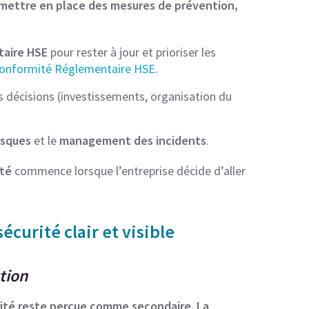
e mettre en place des mesures de prévention,
taire HSE
pour rester à jour et prioriser les
 Conformité Réglementaire HSE
.
s décisions (investissements, organisation du
isques
et le
management des incidents
.
ité
commence lorsque l’entreprise décide d’aller
écurité clair et visible
tion
curité reste perçue comme secondaire. La