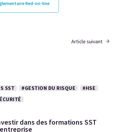
églementaire Red-on-line
Article suivant
S SST
#GESTION DU RISQUE
#HSE
SÉCURITÉ
nvestir dans des formations SST
 entreprise