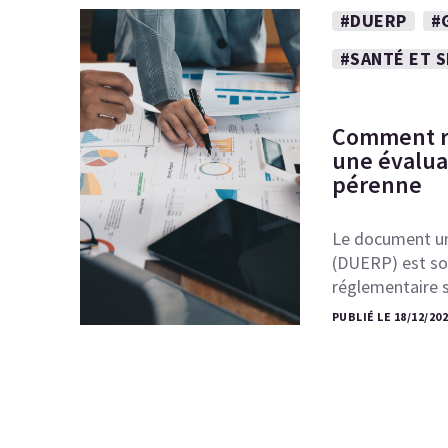
#DUERP
#
#SANTÉ ET 
Comment ré
une évaluat
pérenne
Le document un
(DUERP) est so
réglementaire s
PUBLIÉ LE 18/12/20