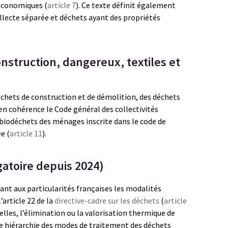
 économiques (
article 7
). Ce texte définit également
ollecte séparée et déchets ayant des propriétés
nstruction, dangereux, textiles et
échets de construction et de démolition, des déchets
 en cohérence le Code général des collectivités
s biodéchets des ménages inscrite dans le code de
e (
article 11
).
gatoire depuis 2024)
nt aux particularités françaises les modalités
’article 22 de la
directive-cadre sur les déchets
(
article
nelles, l’élimination ou la valorisation thermique de
de hiérarchie des modes de traitement des déchets