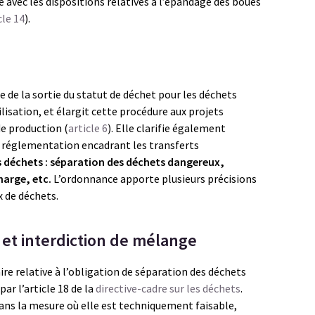
 avec les dispositions relatives à l’épandage des boues
cle 14
).
 de la sortie du statut de déchet pour les déchets
ilisation, et élargit cette procédure aux projets
e production (
article 6
). Elle clarifie également
 la réglementation encadrant les transferts
s déchets : séparation des déchets dangereux,
harge, etc.
L’ordonnance apporte plusieurs précisions
x de déchets.
et interdiction de mélange
re relative à l’obligation de séparation des déchets
r l’article 18 de la
directive-cadre sur les déchets
.
dans la mesure où elle est techniquement faisable,