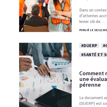
Dans un contex
d’attentes accru
levier clé de…
PUBLIÉ LE 19/12/20
#DUERP
#
#SANTÉ ET 
Comment ré
une évaluat
pérenne
Le document un
(DUERP) est so