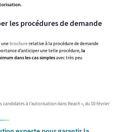
torisation.
iper les procédures de demande
e une
brochure
relative à la procédure de demande
portance d’anticiper une telle procédure,
la
nimum dans les cas simples
avec très peu
candidates à l’autorisation dans Reach », du 10 février
tion experte pour garantir la