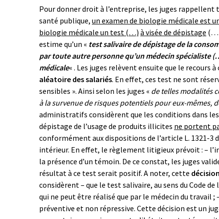
Pour donner droit à l’entreprise, les juges rappellent 
santé publique,
un examen de biologie médicale est u
biologie médicale un test (…)
à visée de dépistage
(…)
estime qu’un «
test salivaire de dépistage de la conso
par toute autre personne qu’un médecin spécialiste (…
médicale
« . Les juges relèvent ensuite que le recours 
aléatoire des salariés
. En effet, ces test ne sont réser
sensibles ». Ainsi selon les juges «
de telles modalités 
à la survenue de risques potentiels pour eux-mêmes, des
administratifs considèrent que les conditions dans lesq
dépistage de l’usage de produits illicites
ne portent pa
conformément aux dispositions de l’article L. 1321-3 
intérieur. En effet, le règlement litigieux prévoit : – l
la présence d’un témoin. De ce constat, les juges vali
résultat à ce test serait positif. A noter, cette
décision
considèrent – que le test salivaire, au sens du Code d
qui ne peut être réalisé que par le médecin du travail ;
préventive et non répressive. Cette décision est un jug