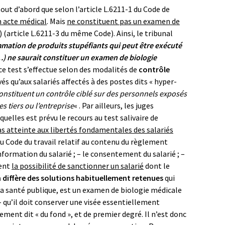
tout d’abord que selon l’article L.6211-1 du Code de
n acte médical
. Mais
ne constituent pas un examen de
 (article L.6211-3 du même Code). Ainsi, le tribunal
mmation de produits stupéfiants qui peut être exécuté
) ne saurait constituer un examen de biologie
à ce test s’effectue selon des modalités de
contrôle
vés qu’aux salariés affectés à des postes dits « hyper-
constituent un contrôle ciblé sur des personnels exposés
 tiers ou l’entreprise
« . Par ailleurs, les juges
uelles est prévu le recours au test salivaire de
s atteinte aux libertés fondamentales des salariés
du Code du travail relatif au contenu du règlement
’information du salarié ; – le consentement du salarié ; –
dent
la possibilité de sanctionner un salarié
dont le
 diffère des solutions habituellement retenues
qui
e la santé publique, est un examen de biologie médicale
 – qu’il doit conserver une visée essentiellement
ement dit « du fond », et de premier degré. Il n’est donc