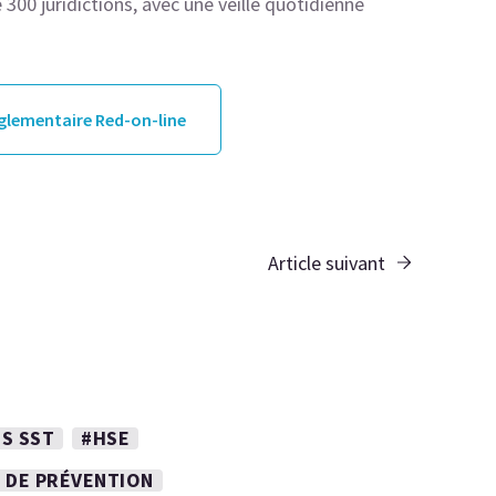
300 juridictions, avec une veille quotidienne
églementaire Red-on-line
Article suivant
S SST
#HSE
 DE PRÉVENTION