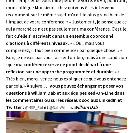
mon temps et de vous faire perdre le vôtre. » « Ah, pourtant,
mon collègue Monsieur I. chez qui vous êtes intervenu
récemment sur le même sujet m’a dit le plus grand bien de
l’impact de votre conférence. » « Justement, je pense que ce
qui a marché ce n’est pas seulement ma conférence. C’est le
fait qu’
elle s’inscrivait dans un ensemble coordonné
d’actions à différents niveaux.
» « Oui, mais vous
comprenez, il faut bien commencer par quelque chose. » «
Bon, je ne vais pas vous laisser tomber, mais à une condition
: que
ma conférence serve de point de départ à une
réflexion sur une approche programmée et durable.
» «
Très bien, merci, venez nous expliquer ce que vous entendez
par cela. » À suivre…
Vous pouvez échanger et poser vos
questions à William Dab et aux équipes Red-On-Line dans
les commentaires ou sur les réseaux sociaux LinkedIn et
Twitter :
et
.
William Dab
@HSE_Rol
@DabWilliam