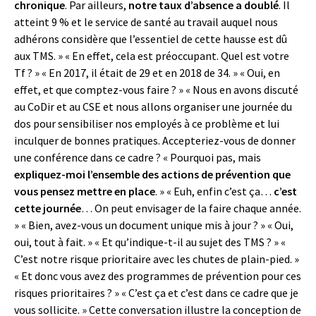
chronique
. Par ailleurs,
notre taux d’absence a doublé
. Il
atteint 9 % et le service de santé au travail auquel nous
adhérons considère que l’essentiel de cette hausse est dû
aux TMS. » « En effet, cela est préoccupant. Quel est votre
Tf ? » « En 2017, il était de 29 et en 2018 de 34. » « Oui, en
effet, et que comptez-vous faire ? » « Nous en avons discuté
au CoDir et au CSE et nous allons organiser une journée du
dos pour sensibiliser nos employés à ce problème et lui
inculquer de bonnes pratiques. Accepteriez-vous de donner
une conférence dans ce cadre ? « Pourquoi pas, mais
expliquez-moi l’ensemble des actions de prévention que
vous pensez mettre en place
. » « Euh, enfin c’est ça…
c’est
cette journée
… On peut envisager de la faire chaque année.
» « Bien, avez-vous un document unique mis à jour ? » « Oui,
oui, tout à fait. » « Et qu’indique-t-il au sujet des TMS ? » «
C’est notre risque prioritaire avec les chutes de plain-pied. »
« Et donc vous avez des programmes de prévention pour ces
risques prioritaires ? » « C’est ça et c’est dans ce cadre que je
vous sollicite. » Cette conversation illustre la conception de