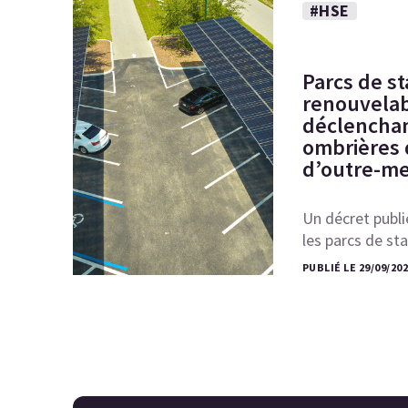
#HSE
Parcs de s
renouvelabl
déclenchant
ombrières 
d’outre-me
Un décret publié
les parcs de s
PUBLIÉ LE 29/09/20