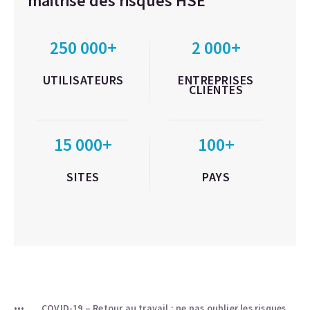
maitrise des risques HSE
250 000+
2 000+
UTILISATEURS
ENTREPRISES
CLIENTES
15 000+
100+
SITES
PAYS
COVID-19 – Retour au travail : ne pas oublier les risques