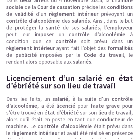
Dans
deux arrêts
du
4 novembre 2015
, la
chambre
sociale
de la
Cour
de cassation
précise les
conditions
de
validité
d’un
règlement
intérieur
prévoyant un
contrôle d’alcoolémie
des
salariés.
Ainsi, dans le but
de
protéger
la
santé
de ses
salariés, l’employeur
peut leur
imposer
un
contrôle d’alcoolémie
à
condition que ce
contrôle
soit prévu dans un
règlement
intérieur
ayant fait l’objet des
formalités
de
publicité
imposées par le
Code du travail,
le
rendant alors opposable aux
salariés.
Licenciement d’un salarié en état
d’ébriété sur son lieu de travail
Dans les faits, un
salarié,
à la suite d’un
contrôle
d’alcoolémie,
a été
licencié
pour
faute grave
pour
s’être trouvé en
état d’ébriété
sur son
lieu de travail,
alors qu’il était en poste en tant que
conducteur
de
machine.
Le
contrôle d’alcoolémie
était prévu dans
le
règlement
intérieur
et avait été réalisé en présence