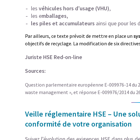
les
véhicules hors d’usage (VHU)
,
les e
mballages,
les piles et accumulateurs
ainsi que pour les 
Par ailleurs, ce texte prévoit de mettre en place un
sy
objectifs de recyclage. La modification de six directive
Juriste HSE Red-on-line
Sources:
Question parlementaire européenne E-009976-14 du 2
waste management », et réponse E-009976/2014 du 26
Veille réglementaire HSE – Une solu
conformité de votre organisation
Suivez l’évolution des exigences HSE dans plus de 