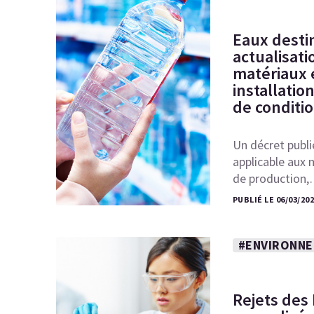
Eaux desti
actualisati
matériaux 
installatio
de conditi
Un décret publi
applicable aux 
de production
PUBLIÉ LE 06/03/20
#ENVIRONN
Rejets des