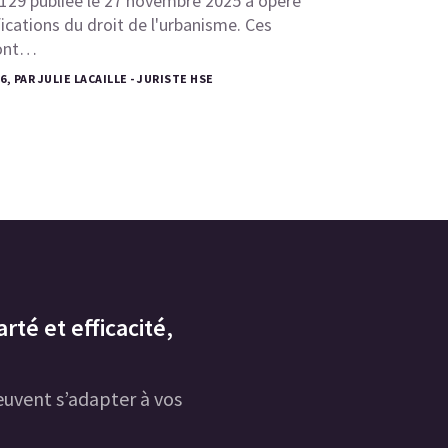
1129 publiée le 27 novembre 2025 a opéré
fications du droit de l'urbanisme. Ces
 ont…
6, PAR JULIE LACAILLE - JURISTE HSE
rté et efficacité,
uvent s’adapter à vos