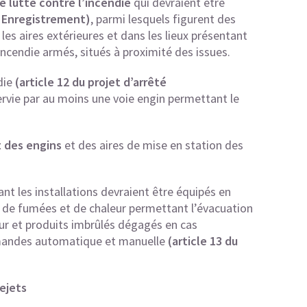
 lutte contre l’incendie
qui devraient être
té Enregistrement)
, parmi lesquels figurent des
r les aires extérieures et dans les lieux présentant
incendie armés, situés à proximité des issues.
die
(article 12 du projet d’arrêté
sservie par au moins une voie engin permettant le
 des engins
et des aires de mise en station des
ant les installations devraient être équipés en
le de fumées et de chaleur permettant l’évacuation
eur et produits imbrûlés dégagés en cas
ommandes automatique et manuelle
(article 13 du
rejets