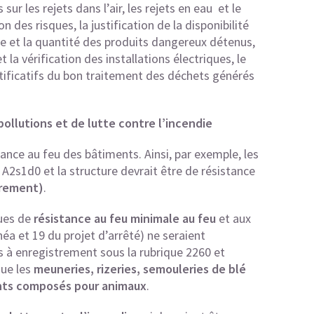
r les rejets dans l’air, les rejets en eau et le
n des risques, la justification de la disponibilité
ure et la quantité des produits dangereux détenus,
t la vérification des installations électriques, le
ustificatifs du bon traitement des déchets générés
ollutions et de lutte contre l’incendie
tance au feu des bâtiments. Ainsi, par exemple, les
 A2s1d0 et la structure devrait être de résistance
strement)
.
ques de
résistance au feu minimale au feu
et aux
néa et 19 du projet d’arrêté) ne seraient
s à enregistrement sous la rubrique 2260 et
que les
meuneries, rizeries, semouleries de blé
ments composés pour animaux
.