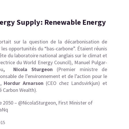
nergy Supply: Renewable Energy
ortait sur la question de la décarbonisation de
r les opportunités du “bas-carbone”. Étaient réunis
tête du laboratoire national anglais sur le climat et
rectrice du
World Energy Council),
Manuel Pulgar-
ou
,
Nicola Sturgeon
(Premier ministre de
ponsable de l’environnement et de l’action pour le
),
Hordur Arnarson
(CEO chez Landsvirkjun) et
é Carbon Wealth).
e 2050 –
@NicolaSturgeon
, First Minister of
8aNq
015