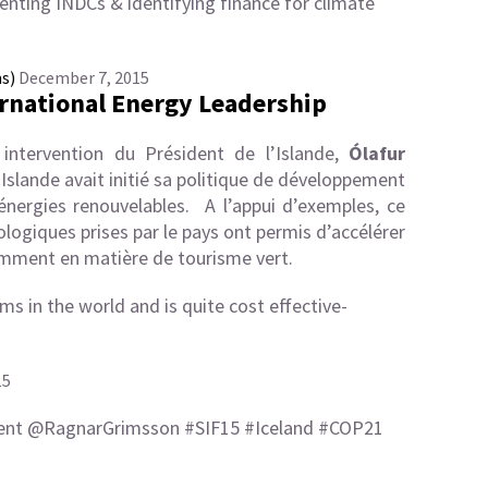
nting INDCs & identifying finance for climate
ms)
December 7, 2015
ernational Energy Leadership
ntervention du Président de l’Islande,
Ólafur
’Islande avait initié sa politique de développement
nergies renouvelables. A l’appui d’exemples, ce
ogiques prises par le pays ont permis d’accélérer
mment en matière de tourisme vert.
ms in the world and is quite cost effective-
15
dent
@RagnarGrimsson
#SIF15
#Iceland
#COP21