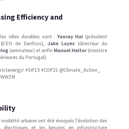
sing Efficiency and
les villes durables sont :
Yancey Hai
(président
(
CEO de Danfoss),
Jake Layes
(directeur du
wing
(animateur) et enfin
Manuel Heitor
(ministre
érieures du Portugal).
trictenergy
!
#SIF15
#COP21
@Climate_Action_
mqWWZM
ility
 mobilité urbaine ont été évoqués l’évolution des
 électriques et les besoins en infrastructure