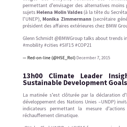
permettant d’envisager des alternatives moins 
sujets
Helena Molin Valdes
(à la tête du Secréta
l’UNEP),
Monika Zimmermann
(secrétaire géné
président des affaires extérieures chez BMW Grou
Glenn Schmidt
@BMWGroup
talks about trends i
#mobility
#cities
#SIF15
#COP21
— Red-on-line (@HSE_Rol)
December 7, 2015
13h00 Climate Leader Insi
Sustainable Development Goal
La matinée s’est clôturée par la déclaration d’
développement des Nations Unies –
UNDP) invit
indicateurs permettant la mesure d’actions
réchauffement climatique.