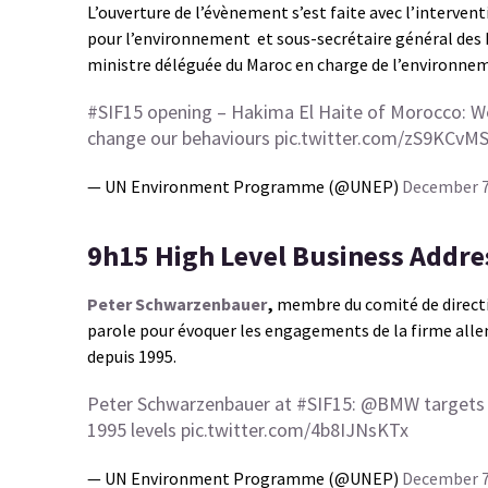
L’ouverture de l’évènement s’est faite avec l’interven
pour l’environnement et sous-secrétaire général des 
ministre déléguée du Maroc en charge de l’environnem
#SIF15
opening – Hakima El Haite of Morocco: W
change our behaviours
pic.twitter.com/zS9KCvM
— UN Environment Programme (@UNEP)
December 7
9h15 High Level Business Addre
Peter
Schwarzenbauer
,
m
embre du comité de direct
parole pour évoquer les engagements de la firme allem
depuis 1995.
Peter Schwarzenbauer at
#SIF15
:
@BMW
targets 
1995 levels
pic.twitter.com/4b8IJNsKTx
— UN Environment Programme (@UNEP)
December 7