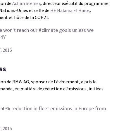
tion de
Achim Steiner
,
directeur exécutif du programme
Nations-Unies et celle de
HE Hakima El Haite
,
ent et hôte de la COP21.
e won't reach our
#climate
goals unless we
S4Y
, 2015
ss
ion de BMW AG, sponsor de l’évènement, a pris la
ande, en matière de réduction d’émissions, initiées
50% reduction in fleet emissions in Europe from
, 2015