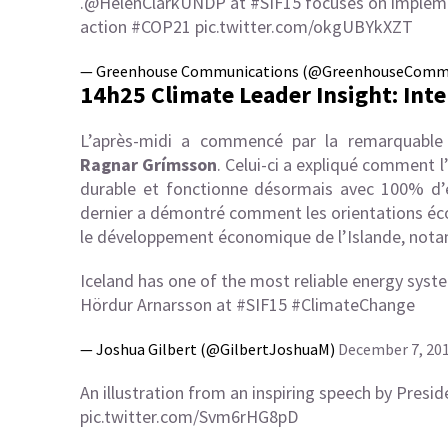
.
@HelenClarkUNDP
at
#SIF15
focuses on impleme
action
#COP21
pic.twitter.com/okgUBYkXZT
— Greenhouse Communications (@GreenhouseCom
14h25 Climate Leader Insight: Int
L’après-midi a commencé par la remarquable i
Ragnar
Grímsson
. Celui-ci a expliqué comment l
durable et fonctionne désormais avec 100% d’é
dernier a démontré comment les orientations écol
le développement économique de l’Islande, nota
Iceland has one of the most reliable energy syste
Hördur Arnarsson at
#SIF15
#ClimateChange
— Joshua Gilbert (@GilbertJoshuaM)
December 7, 20
An illustration from an inspiring speech by Presi
pic.twitter.com/Svm6rHG8pD