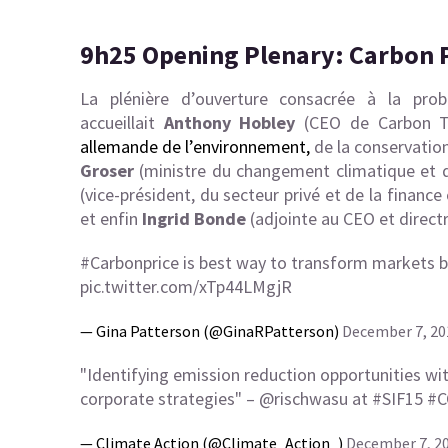
9h25 Opening Plenary: Carbon 
La plénière d’ouverture consacrée à la pro
accueillait
Anthony Hobley
(CEO de Carbon Tr
allemande de l’environnement
,
de la conservation 
Groser
(ministre du changement climatique et
(vice-président, du secteur privé et de la finan
et enfin
Ingrid Bonde
(adjointe au CEO et directr
#Carbonprice
is best way to transform markets but 
pic.twitter.com/xTp44LMgjR
— Gina Patterson (@GinaRPatterson)
December 7, 20
"Identifying emission reduction opportunities w
corporate strategies" –
@rischwasu
at
#SIF15
#C
— Climate Action (@Climate_Action_)
December 7, 2