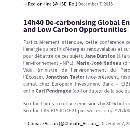
— Red-on-line (@HSE_Rol)
December 7, 2015
14h40 De-carbonising Global E
and Low Carbon Opportunities
Particulièrement attendue, cette conférence p
l’énergie au profit d’énergies renouvelables et su
pour débattre de ces sujets
Jane Burston
(à la 
l’environnement –
NPL),
Marie-José Nadeau
(di
Vidal
(ministre de l’environnement du Pér
l’Écosse),
Jonathan Taylor
(vice-président, res
climat chez
European Investment Bank – EIB
enfin
Carl Pendragon
(co-fondateur de la sociét
Scotland aims to reduce emissions by 80% befor
Scotland
#SIF15
#COP21
pic.twitter.com/cY2I7k
— Climate Action (@Climate_Action_)
December 7, 2