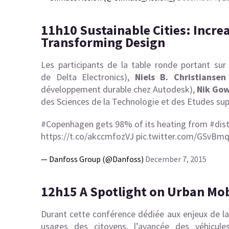
11h10 Sustainable Cities: Increa
Transforming Design
Les participants de la table ronde portant sur 
de Delta Electronics),
Niels B. Christiansen
développement durable chez Autodesk),
Nik Go
des Sciences de la Technologie et des Etudes sup
#Copenhagen
gets 98% of its heating from
#dis
https://t.co/akccmfozVJ
pic.twitter.com/GSvB
— Danfoss Group (@Danfoss)
December 7, 2015
12h15 A Spotlight on Urban Mob
Durant cette conférence dédiée aux enjeux de la
usages des citoyens, l’avancée des véhicules