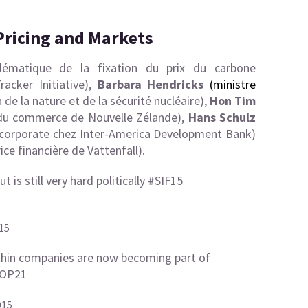
Pricing and Markets
blématique de la fixation du prix du carbone
acker Initiative),
Barbara Hendricks
(m
inistre
de la nature et de la sécurité nucléaire),
Hon Tim
 du commerce de Nouvelle Zélande),
Hans Schulz
ce corporate chez Inter-America Development Bank)
ice financière de
Vattenfall).
is still very hard politically
#SIF15
15
ithin companies are now becoming part of
OP21
015