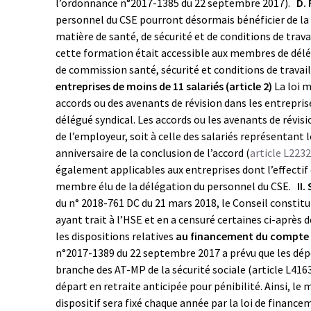
l’ordonnance n°2017-1385 du 22 septembre 2017).
D.
personnel du CSE pourront désormais bénéficier de la 
matière de santé, de sécurité et de conditions de travai
cette formation était accessible aux membres de délég
de commission santé, sécurité et conditions de travai
entreprises de moins de 11 salariés (article 2)
La loi m
accords ou des avenants de révision dans les entrepris
délégué syndical. Les accords ou les avenants de révi
de l’employeur, soit à celle des salariés représentant 
anniversaire de la conclusion de l’accord (
article L223
également applicables aux entreprises dont l’effectif 
membre élu de la délégation du personnel du CSE.
II
du n° 2018-761 DC du 21 mars 2018, le Conseil constitut
ayant trait à l’HSE et en a censuré certaines ci-après d
les dispositions relatives
au financement du compte 
n°2017-1389 du 22 septembre 2017 a prévu que les dép
branche des AT-MP de la sécurité sociale (article L416
départ en retraite anticipée pour pénibilité. Ainsi, le
dispositif sera fixé chaque année par la loi de financem