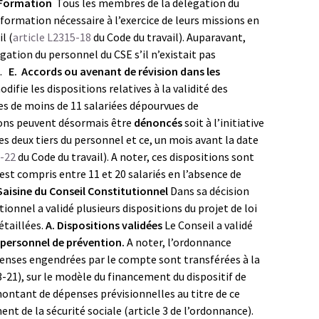
 Formation
Tous les membres de la délégation du
formation nécessaire à l’exercice de leurs missions en
l (
article L2315-18
du Code du travail). Auparavant,
ation du personnel du CSE s’il n’existait pas
l.
E. Accords ou avenant de révision dans les
odifie les dispositions relatives à la validité des
es de moins de 11 salariées dépourvues de
sions peuvent désormais être
dénoncés
soit à l’initiative
les deux tiers du personnel et ce, un mois avant la date
2-22
du Code du travail). A noter, ces dispositions sont
est compris entre 11 et 20 salariés en l’absence de
. Saisine du Conseil Constitutionnel
Dans sa décision
ionnel a validé plusieurs dispositions du projet de loi
étaillées.
A. Dispositions validées
Le Conseil a validé
personnel de prévention.
A noter, l’ordonnance
enses engendrées par le compte sont transférées à la
3-21), sur le modèle du financement du dispositif de
 montant de dépenses prévisionnelles au titre de ce
ent de la sécurité sociale (article 3 de l’ordonnance).