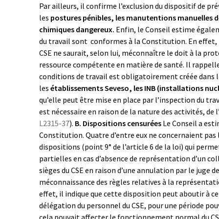
Par ailleurs, il confirme l’exclusion du dispositif de p
les
postures pénibles, les manutentions manuelles de
chimiques dangereux.
Enfin, le Conseil estime égalem
du travail sont conformes à la Constitution. En effet,
CSE ne saurait, selon lui, méconnaître le doit à la prot
ressource compétente en matière de santé. Il rappelle
conditions de travail est obligatoirement créée dans l
les
établissements Seveso, les INB (installations nucl
qu’elle peut être mise en place par l’inspection du tra
est nécessaire en raison de la nature des activités, d
L2315-37
).
B. Dispositions censurées
Le Conseil a esti
Constitution. Quatre d’entre eux ne concernaient pas 
dispositions (point 9° de l’article 6 de la loi) qui per
partielles en cas d’absence de représentation d’un col
sièges du CSE en raison d’une annulation par le juge 
méconnaissance des règles relatives à la représentat
effet, il indique que cette disposition peut aboutir à 
délégation du personnel du CSE, pour une période pouv
cela pouvait affecter le fonctionnement normal du CSE