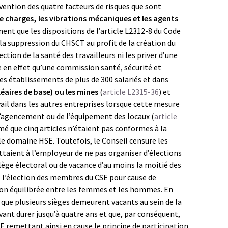
révention des quatre facteurs de risques que sont
 charges, les vibrations mécaniques et les agents
ent que les dispositions de l’article L2312-8 du Code
 la suppression du CHSCT au profit de la création du
ection de la santé des travailleurs ni les priver d’une
 en effet qu’une commission santé, sécurité et
es établissements de plus de 300 salariés et dans
éaires de base) ou les mines
(
article L2315-36
) et
vail dans les autres entreprises lorsque cette mesure
e l’agencement ou de l’équipement des locaux (
article
mé que cinq articles n’étaient pas conformes à la
le domaine HSE. Toutefois, le Conseil censure les
mettaient à l’employeur de ne pas organiser d’élections
lège électoral ou de vacance d’au moins la moitié des
de l’élection des membres du CSE pour cause de
ion équilibrée entre les femmes et les hommes. En
ce que plusieurs sièges demeurent vacants au sein de la
ant durer jusqu’à quatre ans et que, par conséquent,
 remettant ainsi en cause le principe de participation