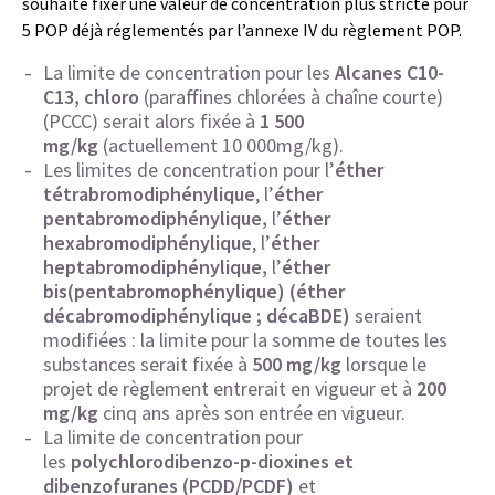
souhaite fixer une valeur de concentration plus stricte pour
5 POP déjà réglementés par l’annexe IV du règlement POP.
La limite de concentration pour les
Alcanes C10-
C13, chloro
(paraffines chlorées à chaîne courte)
(PCCC) serait alors fixée à
1 500
mg/kg
(actuellement 10 000mg/kg).
Les limites de concentration pour l’
éther
tétrabromodiphénylique
, l’
éther
pentabromodiphénylique,
l’
éther
hexabromodiphénylique
, l’
éther
heptabromodiphénylique,
l’
éther
bis(pentabromophénylique) (éther
décabromodiphénylique ; décaBDE)
seraient
modifiées : la limite pour la somme de toutes les
substances serait fixée à
500 mg/kg
lorsque le
projet de règlement entrerait en vigueur et à
200
mg/kg
cinq ans après son entrée en vigueur.
La limite de concentration pour
les
polychlorodibenzo-p-dioxines et
dibenzofuranes (PCDD/PCDF)
et