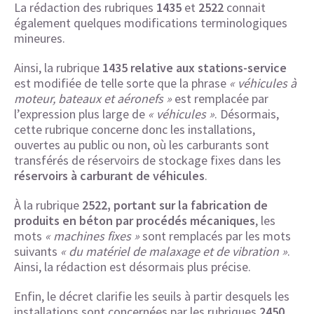
La rédaction des rubriques
1435
et
2522
connait
également quelques modifications terminologiques
mineures.
Ainsi, la rubrique
1435 relative aux stations-service
est modifiée de telle sorte que la phrase
« véhicules à
moteur, bateaux et aéronefs »
est remplacée par
l’expression plus large de
« véhicules »
. Désormais,
cette rubrique concerne donc les installations,
ouvertes au public ou non, où les carburants sont
transférés de réservoirs de stockage fixes dans les
réservoirs à carburant de véhicules
.
À la rubrique
2522, portant sur la fabrication de
produits en béton par procédés mécaniques
, les
mots
« machines fixes »
sont remplacés par les mots
suivants
« du matériel de malaxage et de vibration »
.
Ainsi, la rédaction est désormais plus précise.
Enfin, le décret clarifie les seuils à partir desquels les
installations sont concernées par les rubriques
2450