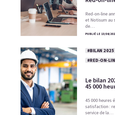
Red-on-line ann
et Notisum au s
de…
PUBLIÉ LE 13/04/20
#BILAN 2025
#RED-ON-LI
Le bilan 20
45 000 heu
45 000 heures é
satisfaction :
service de la…