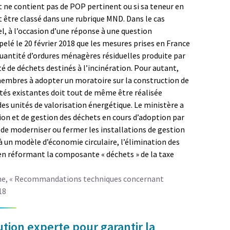
et ne contient pas de POP pertinent ou si sa teneur en
t être classé dans une rubrique MND. Dans le cas
el, à l’occasion d’une réponse à une question
elé le 20 février 2018 que les mesures prises en France
 quantité d’ordures ménagères résiduelles produite par
té de déchets destinés à l’incinération. Pour autant,
embres à adopter un moratoire sur la construction de
ités existantes doit tout de même être réalisée
s unités de valorisation énergétique. Le ministère a
on et de gestion des déchets en cours d’adoption par
 de moderniser ou fermer les installations de gestion
r à un modèle d’économie circulaire, l’élimination des
 en réformant la composante « déchets » de la taxe
e, « Recommandations techniques concernant
18
tion experte pour garantir la