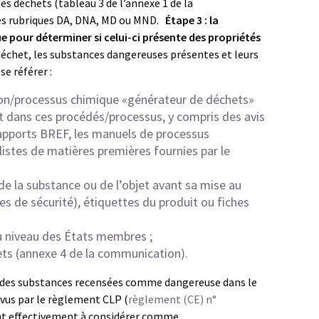
s déchets (tableau 3 de l’annexe 1 de la
des rubriques DA, DNA, MD ou MND.
Étape 3 : la
pour déterminer si celui-ci présente des propriétés
déchet, les substances dangereuses présentes et leurs
se référer :
tion/processus chimique «générateur de déchets»
nt dans ces procédés/processus, y compris des avis
 rapports BREF, les manuels de processus
 listes de matières premières fournies par le
 de la substance ou de l’objet avant sa mise au
s de sécurité), étiquettes du produit ou fiches
 niveau des États membres ;
ets (annexe 4 de la communication).
ne des substances recensées comme dangereuse dans le
révus par le règlement CLP (
règlement (CE) n°
ont effectivement à considérer comme