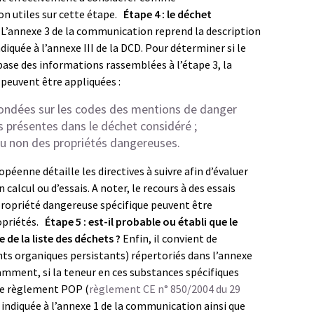
on utiles sur cette étape.
Étape 4 : le déchet
L’annexe 3 de la communication reprend la description
iquée à l’annexe III de la DCD. Pour déterminer si le
base des informations rassemblées à l’étape 3, la
euvent être appliquées :
s fondées sur les codes des mentions de danger
s présentes dans le déchet considéré ;
ou non des propriétés dangereuses.
enne détaille les directives à suivre afin d’évaluer
alcul ou d’essais. A noter, le recours à des essais
 propriété dangereuse spécifique peuvent être
ropriétés.
Étape 5 : est-il probable ou établi que le
 de la liste des déchets ?
Enfin, il convient de
nts organiques persistants) répertoriés dans l’annexe
tamment, si la teneur en ces substances spécifiques
 le règlement POP (
règlement CE n° 850/2004 du 29
 indiquée à l’annexe 1 de la communication ainsi que