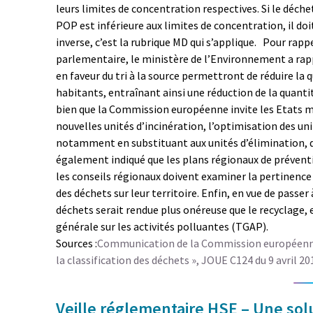
leurs limites de concentration respectives. Si le déch
POP est inférieure aux limites de concentration, il doi
inverse, c’est la rubrique MD qui s’applique. Pour rapp
parlementaire, le ministère de l’Environnement a rapp
en faveur du tri à la source permettront de réduire la
habitants, entraînant ainsi une réduction de la quanti
bien que la Commission européenne invite les Etats m
nouvelles unités d’incinération, l’optimisation des un
notamment en substituant aux unités d’élimination, de
également indiqué que les plans régionaux de préventi
les conseils régionaux doivent examiner la pertinence
des déchets sur leur territoire. Enfin, en vue de passe
déchets serait rendue plus onéreuse que le recyclage,
générale sur les activités polluantes (TGAP).
Sources :
Communication de la Commission européenn
la classification des déchets », JOUE C124 du 9 avril 20
Veille réglementaire HSE – Une solu