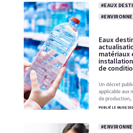
#EAUX DEST
#ENVIRONN
Eaux desti
actualisati
matériaux 
installatio
de conditi
Un décret publi
applicable aux 
de production
PUBLIÉ LE 06/03/20
#ENVIRONN