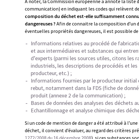
A noter, la Commission européenne a annoté la liste de
communication) en indiquant les codes qui relèvent 
composition du déchet est-elle suffisamment connue 
dangereuses ?
Afin de connaitre la composition d’un 
éventuelles propriétés dangereuses, il est possible de 
Informations relatives au procédé de fabrica
et aux intermédiaires et substances qui entre
d’experts (parmi les sources utiles, citons les
industriels, les descriptions de procédés et les
producteur, etc.) ;
Informations fournies par le producteur initial
rebut, notamment dans la FDS (fiche de donnée
produit (annexe 2 de la communication) ;
Bases de données des analyses des déchets au
Echantillonnage et analyse chimique des déch
Si un code de mention de danger a été attribué à l’u
déchet, il convient d’évaluer, au regard des critères p
1272/2008 du 16 décembre 2008
), si ces substances s