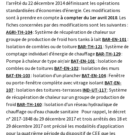
l’arrêté du 22 décembre 2014 définissant les opérations
standardisées d’économies d’énergie. Ces modifications
sont à prendre en compte
à compter du 1er avril 2018
. Les
fiches concernées par des modifications sont les suivantes :
AGRI-TH-104
: Système de récupération de chaleur sur
groupe de production de froid hors tanks à lait
BAR-EN-101
:
Isolation de combles ou de toiture
BAR-TH-121
: Système de
comptage individuel d’énergie de chauffage
BAR-TH-129
:
Pompe à chaleur de type air/air
BAT-EN-101
: Isolation de
combles ou de toitures
BAT-EN-102
: Isolation des murs
BAT-EN-103
: Isolation d’un plancher
BAT-EN-104
: Fenêtre
ou porte-fenêtre complète avec vitrage isolant
BAT-EN-
107
: Isolation des toitures-terrasses
IND-UT-117
: Système
de récupération de chaleur sur un groupe de production de
froid
BAR-TH-160
: Isolation d’un réseau hydraulique de
chauffage ou d’eau chaude sanitaire Pour rappel, le décret
n° 2017-1848 du 29 décembre 2017 et trois arrêtés des 18 et
29 décembre 2017 ont précisé les modalités d’application
pour la quatrième période du dispositif de CEE que les