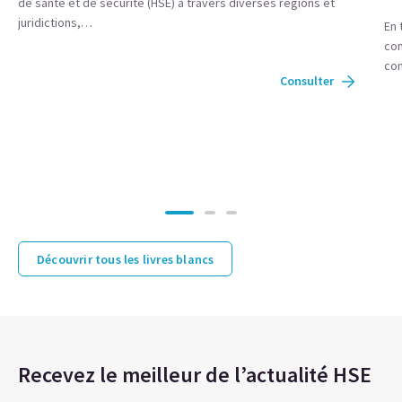
de santé et de sécurité (HSE) à travers diverses régions et
juridictions,…
En 
com
con
Consulter
Découvrir tous les livres blancs
Recevez le meilleur de l’actualité HSE