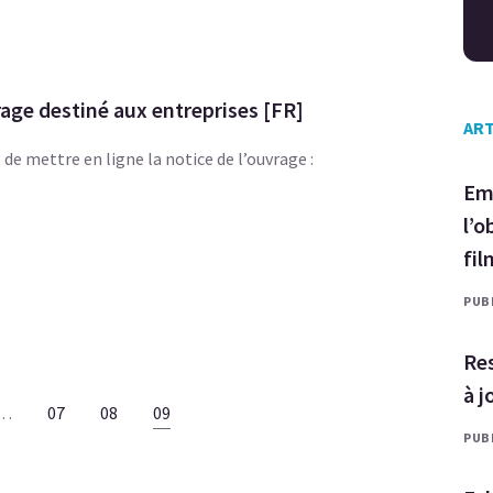
rage destiné aux entreprises [FR]
ART
de mettre en ligne la notice de l’ouvrage :
Emb
l’o
fil
PUBL
Res
à j
…
07
08
09
PUBL