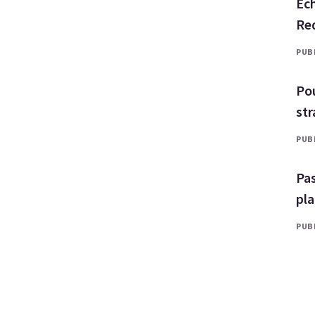
Ech
Red
PUBL
Pou
str
PUBL
Pas
pl
PUBL